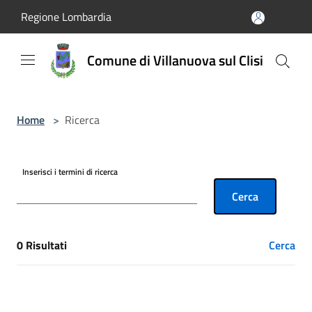
Salta al contenuto principale
Regione Lombardia
Comune di Villanuova sul Clisi
Home
>
Ricerca
Inserisci i termini di ricerca
Cerca
0 Risultati
Cerca
[results] Risultati